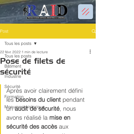
Post
Tous les posts
22 févr. 2022
1 min de lecture
Tous les posts
Pose de filets de
Bâtiment
sécurité
Industrie
Sécurité
Après avoir clairement défini 
Formation
les 
besoins du client
 pendant 
Monument historique
un 
audit de sécurité
, nous 
avons réalisé la 
mise en 
sécurité des accès
 aux 